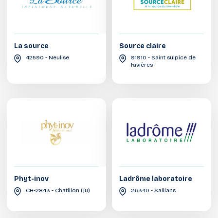
La source
Source claire
42590 - Neulise
91910 - Saint sulpice de
favières
Phyt-inov
Ladrôme laboratoire
CH-2843 - Chatillon (ju)
26340 - Saillans