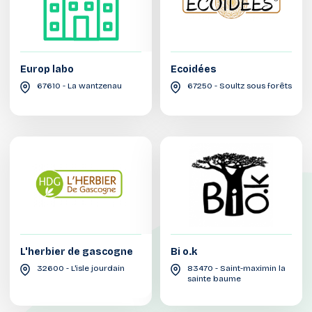
Europ labo
Ecoidées
67610 - La wantzenau
67250 - Soultz sous forêts
L'herbier de gascogne
Bi o.k
32600 - L'isle jourdain
83470 - Saint-maximin la
sainte baume