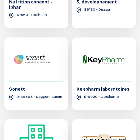
Nutrition concept -
3j développement
iphar
86130 - Dissay
67560 - Rosheim
Sonett
Keypharm laboratoires
D-88693 - Deggenhausen
B-8020 - Oostkamp