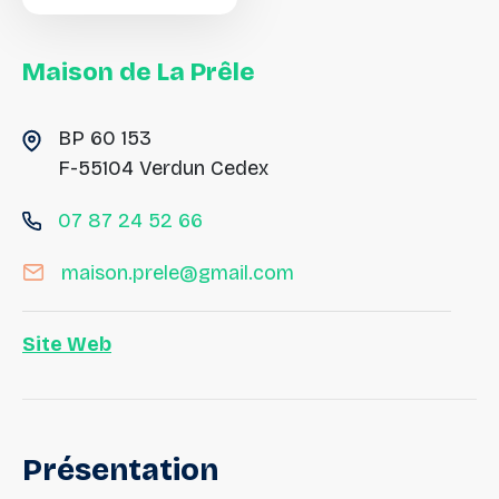
Maison
de
La
Prêle
BP 60 153
F-55104 Verdun Cedex
07 87 24 52 66
maison.prele@gmail.com
Site Web
Présentation