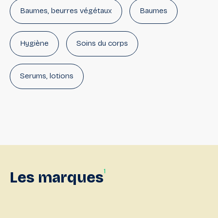
Baumes, beurres végétaux
Baumes
Hygiène
Soins du corps
Serums, lotions
1
Les
marques