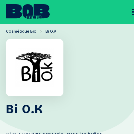
Cosmétique Bio
Bi O.K
Bi
O.K