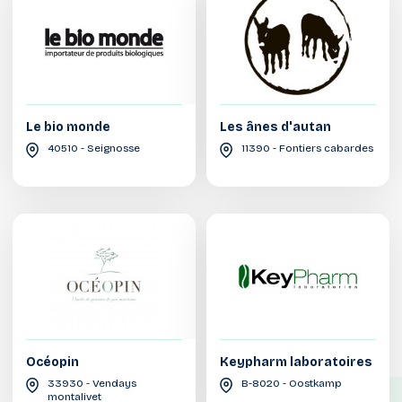
Le bio monde
Les ânes d'autan
40510 - Seignosse
11390 - Fontiers cabardes
Océopin
Keypharm laboratoires
33930 - Vendays
B-8020 - Oostkamp
montalivet