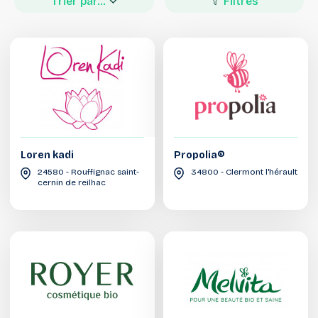
Trier par...
Filtres
Loren kadi
Propolia®
24580 - Rouffignac saint-
34800 - Clermont l'hérault
cernin de reilhac