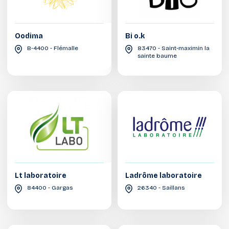
Oodima
Bi o.k
B-4400 - Flémalle
83470 - Saint-maximin la
sainte baume
Lt laboratoire
Ladrôme laboratoire
84400 - Gargas
26340 - Saillans