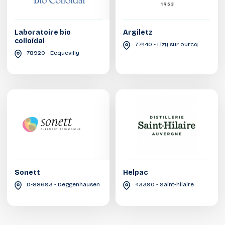
Laboratoire bio
Argiletz
colloïdal
77440 - Lizy sur ourcq
78920 - Ecquevilly
Sonett
Helpac
D-88693 - Deggenhausen
43390 - Saint-hilaire