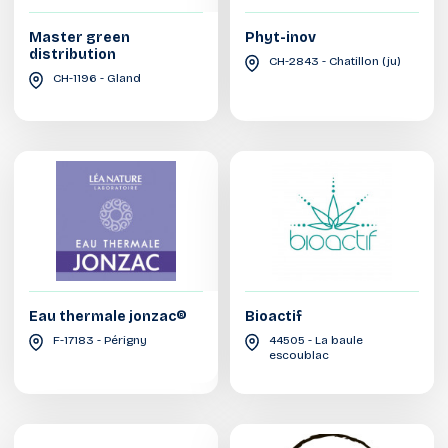
Master green
Phyt-inov
distribution
CH-2843 - Chatillon (ju)
CH-1196 - Gland
Eau thermale jonzac®
Bioactif
F-17183 - Périgny
44505 - La baule
escoublac