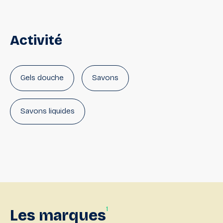
Activité
Gels douche
Savons
Savons liquides
1
Les
marques