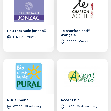
Eau thermale jonzac®
Le charbon actif
français
F-17183 - Périgny
03300 - Cusset
Pur aliment
Accent bio
67000 - Strasbourg
11400 - Castelnaudary