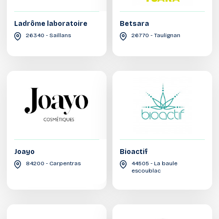
Ladrôme laboratoire
Betsara
26340 - Saillans
26770 - Taulignan
Joayo
Bioactif
84200 - Carpentras
44505 - La baule
escoublac