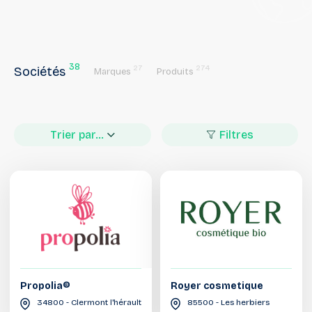
38
27
274
Sociétés
Marques
Produits
Trier par...
Filtres
Propolia®
Royer cosmetique
34800 - Clermont l'hérault
85500 - Les herbiers