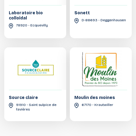
Laboratoire bio
Sonett
colloïdal
D-88693 - Deggenhausen
78920 - Ecquevilly
Source claire
Moulin des moines
91910 - Saint sulpice de
67170 - Krautwiller
favières