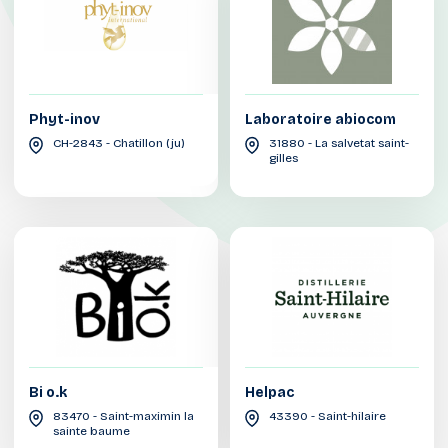
Phyt-inov
Laboratoire abiocom
CH-2843 - Chatillon (ju)
31880 - La salvetat saint-
gilles
Bi o.k
Helpac
83470 - Saint-maximin la
43390 - Saint-hilaire
sainte baume