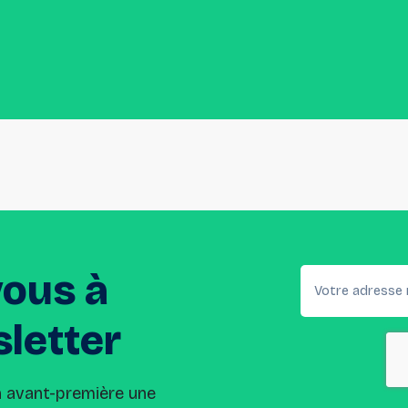
vous
à
letter
n avant-première une