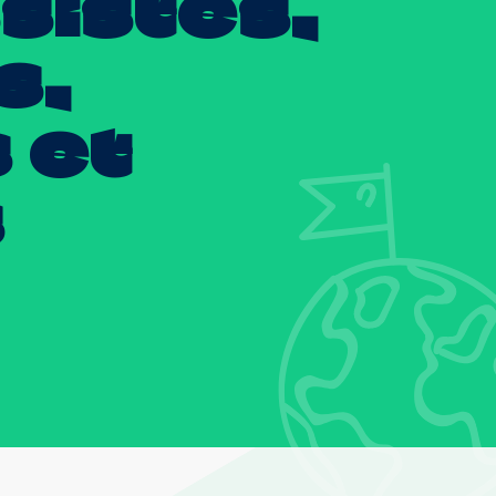
sistes,
s,
s
et
s