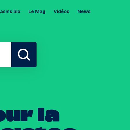
sins bio
Le Mag
Vidéos
News
our
la