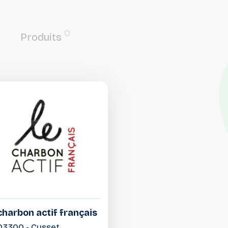
0
Produits
charbon actif français
03300 - Cusset