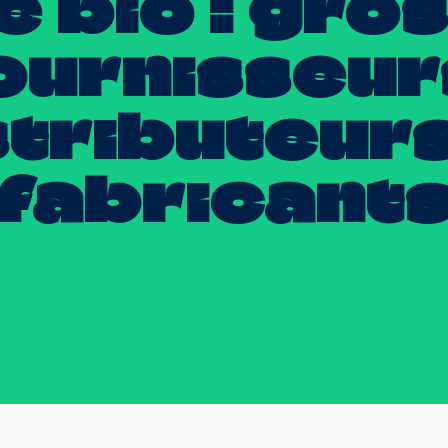
te
bio
:
gros
ournisseur
stributeur
fabricant