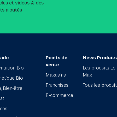
cles et vidéos & des
its ajoutés
uide
Points de
News Produits
vente
ntation Bio
Les produits Le
Magasins
Mag
étique Bio
Franchises
Tous les produi
, Bien-être
E-commerce
at
ices