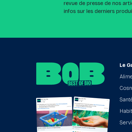
revue de presse de nos arti
infos sur les derniers produ
Le G
Alime
Cosm
Santé
Habit
Serv