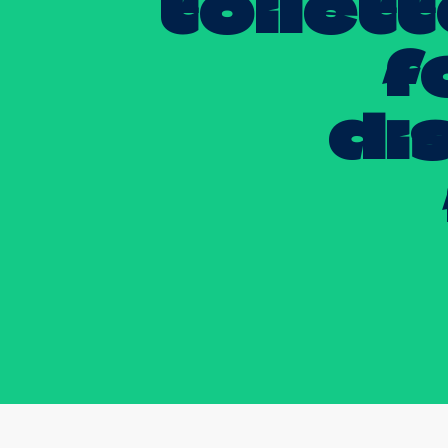
toilet
f
di