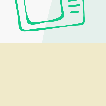
40 ans de biocoop : au cœur d’un
modèle coopératif plus engagé que
jamais