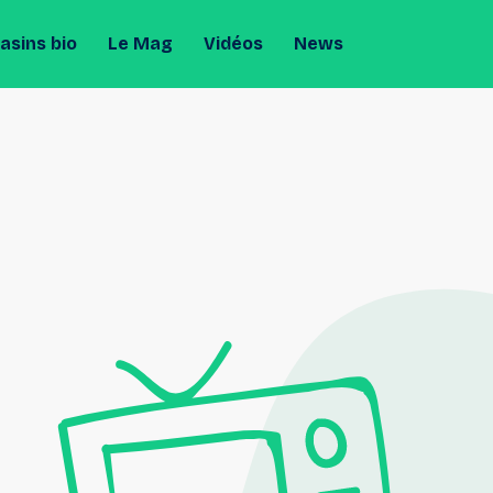
sins bio
Le Mag
Vidéos
News