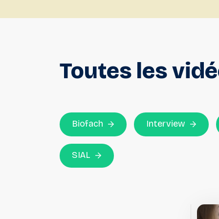
Toutes
les
vid
Biofach
Interview
SIAL