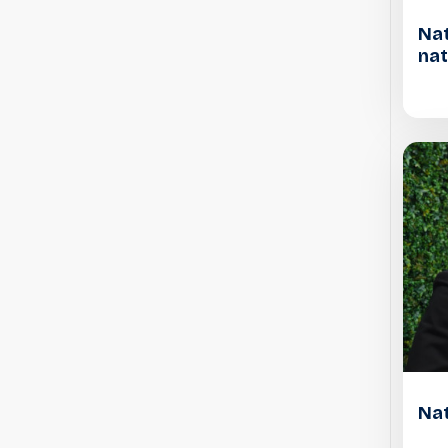
Nat
nat
Nat