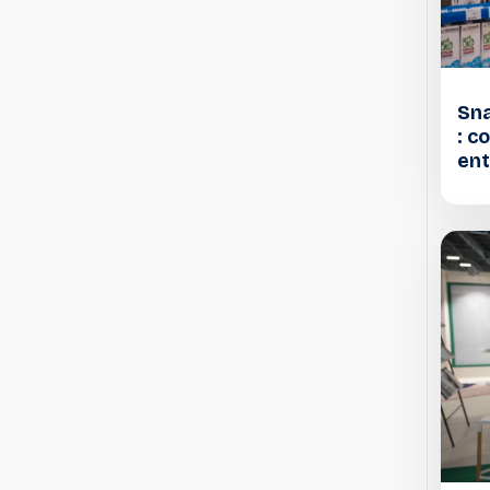
Sna
: c
ent