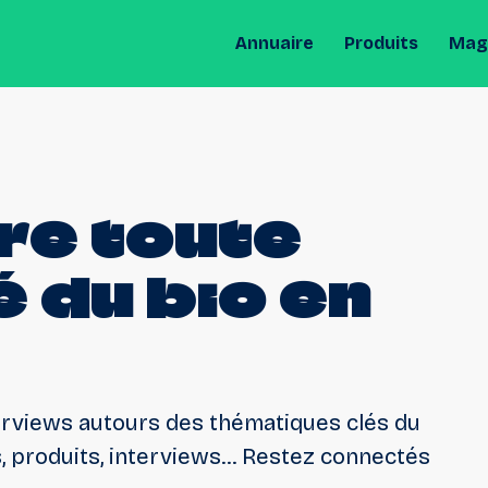
Annuaire
Produits
Maga
re
toute
é
du
bio
en
rviews autours des thématiques clés du
, produits, interviews... Restez connectés