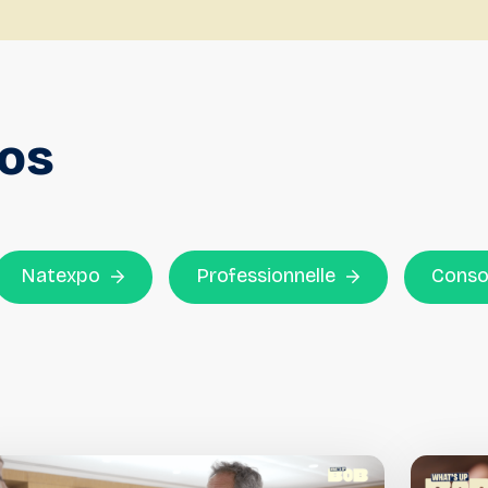
éos
Natexpo
Professionnelle
Conso,