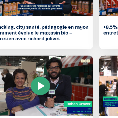
cking, city santé, pédagogie en rayon
+8,5% 
omment évolue le magasin bio –
entret
retien avec richard jolivet