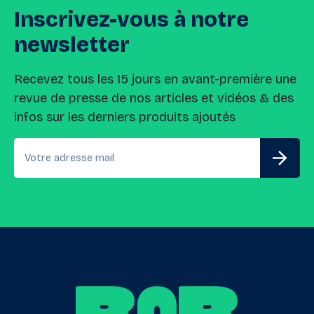
Inscrivez-vous
à
notre
newsletter
Recevez tous les 15 jours en avant-première une
revue de presse de nos articles et vidéos & des
infos sur les derniers produits ajoutés