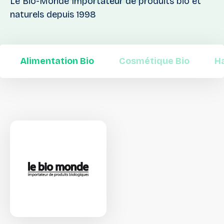
Le Bio-Monde Importateur de produits bio et
naturels depuis 1998
Alimentation Bio
Cosmétique Bio
H