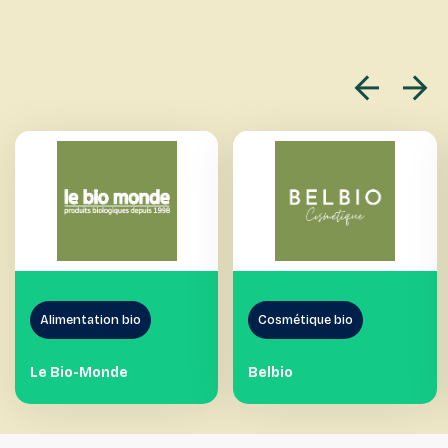
Alimentation bio
Cosmétique bio
Le Bio-Monde
Belbio