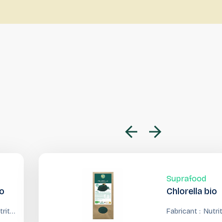
Suprafood
io
Chlorella bio
trition
Fabricant :
Nutri
ncept
Conc