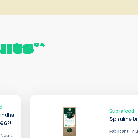
its
64
d
Suprafood
andha
Spiruline b
-66®
Fabricant :
Nu
Nutrition
Co