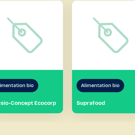
imentation bio
Alimentation bio
sio-Concept Ecocorp
Suprafood