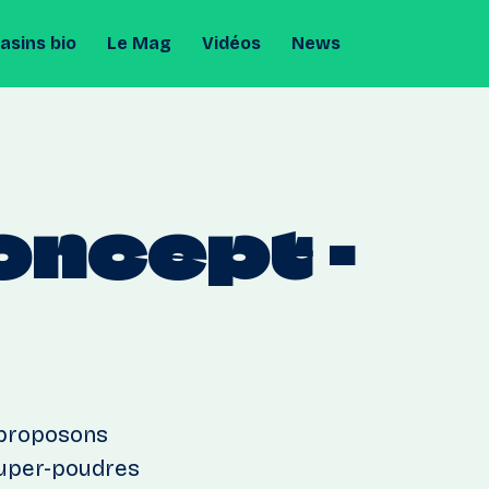
sins bio
Le Mag
Vidéos
News
oncept
-
 proposons
super-poudres