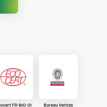
développer de super-poudres
aux bienfaits nutritionnels.
cocert
FR-BIO-01
Bureau
Veritas