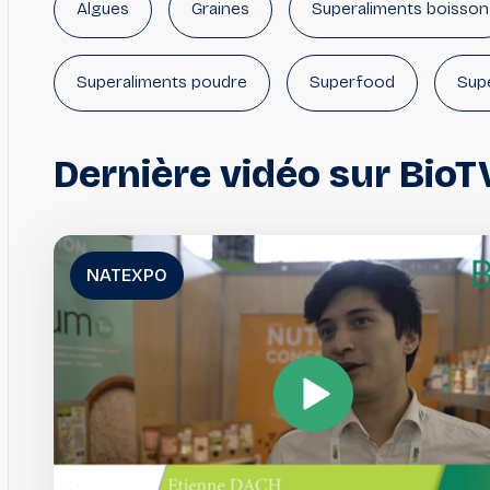
Algues
Graines
Superaliments boisson
Superaliments poudre
Superfood
Supe
Dernière
vidéo
sur
BioT
NATEXPO