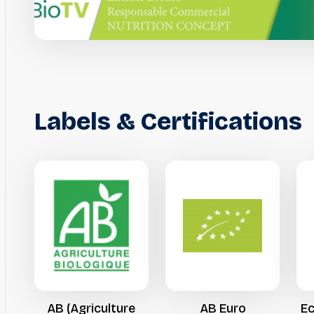
Labels
&
Certifications
AB
(Agriculture
AB
Euro
E