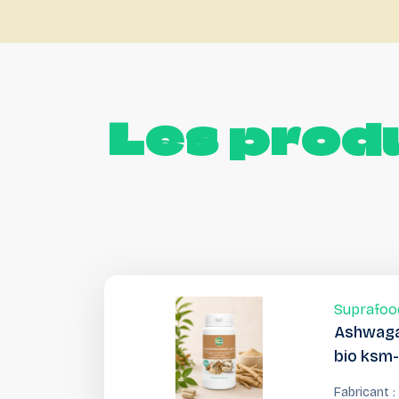
Les
produ
Suprafoo
Ashwag
bio ksm
Fabricant :