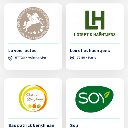
La voie lactée
Loiret et haentjens
57720 - Volmunster
75116 - Paris
Sas patrick berghman
Soy