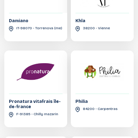
Damiano
Khla
IT-98070 - Torrenova (me)
38200 - Vienne
Pronatura vitafrais île-
Philia
de-france
84200 - Carpentras
F-91385 - Chilly mazarin