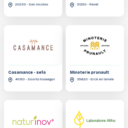
20230 - San nicolao
31250 - Revel
Casamance - sefa
Minoterie prunault
40150 - Soorts hossegor
35620 - Ercé en lamée