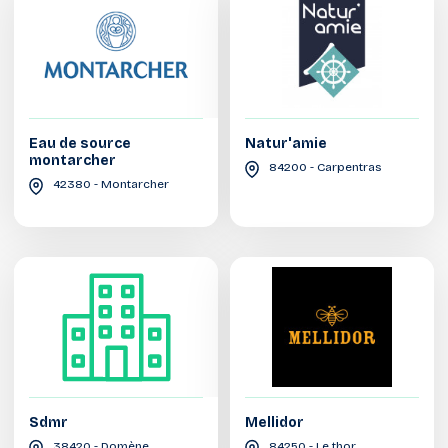
Eau de source
Natur'amie
montarcher
84200 - Carpentras
42380 - Montarcher
Sdmr
Mellidor
38420 - Domène
84250 - Le thor