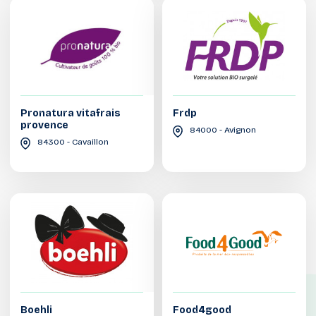
Pronatura vitafrais
Frdp
provence
84000 - Avignon
84300 - Cavaillon
Boehli
Food4good