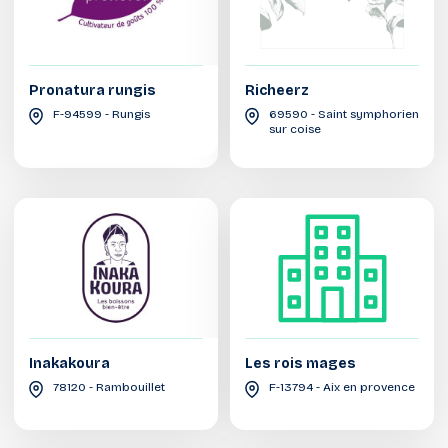
Pronatura rungis
Richeerz
F-94599 - Rungis
69590 - Saint symphorien
sur coise
Inakakoura
Les rois mages
78120 - Rambouillet
F-13794 - Aix en provence