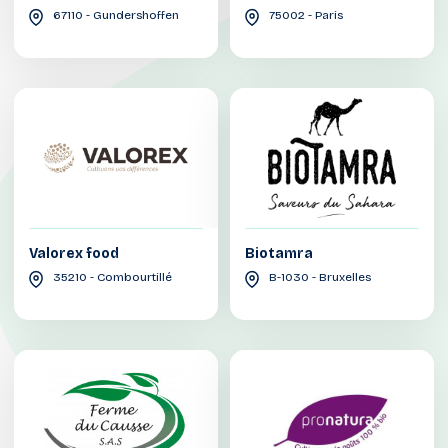
67110 - Gundershoffen
75002 - Paris
Valorex food
Biotamra
35210 - Combourtillé
B-1030 - Bruxelles