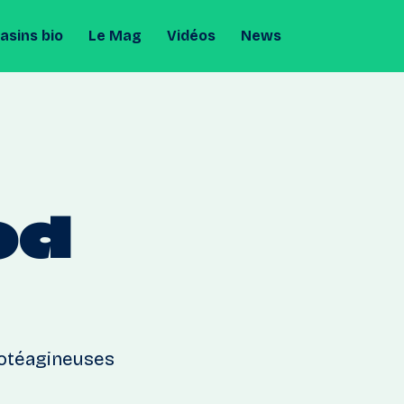
sins bio
Le Mag
Vidéos
News
od
rotéagineuses