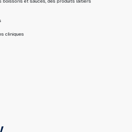
s boissons et sauces, des produits laitiers
s
es cliniques
V