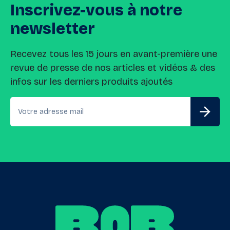
Inscrivez-vous
à
notre
newsletter
Recevez tous les 15 jours en avant-première une
revue de presse de nos articles et vidéos & des
infos sur les derniers produits ajoutés