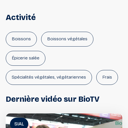
Activité
Boissons
Boissons végétales
Épicerie salée
Spécialités végétales, végétariennes
Frais
Végétal, Végétarien frais
Dernière
vidéo
sur
BioTV
SIAL