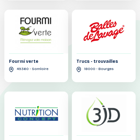
Fourmi verte
Trucs - trouvailles
49360 - Somloire
18000 - Bourges