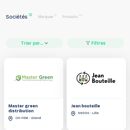
12
8
40
Sociétés
Marques
Produits
Trier par...
Filtres
Master green
Jean bouteille
distribution
59000 - Lille
CH-1196 - Gland