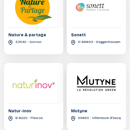
Nature & partage
Sonett
33540 - Gornac
D-88693 - Deggenhausen
Natur-inov
Mutyne
B-6220 - Fleurus
59650 - Villeneuve d'ascq