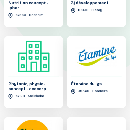
Nutrition concept -
3j développement
iphar
86130 - Dissay
67560 - Rosheim
Phytonic, physio-
Étamine du lys
concept - ecocorp
49360 - Somloire
67128 - Molsheim