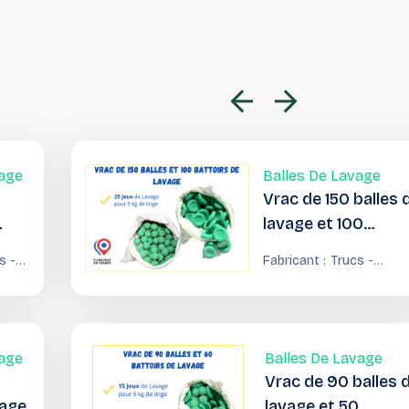
vage
Balles De Lavage
Vrac de 150 balles 
lavage et 100
battoirs de lavage
s -
Fabricant :
Trucs -
vailles
Trouvailles
vage
Balles De Lavage
Vrac de 90 balles 
vage
lavage et 50