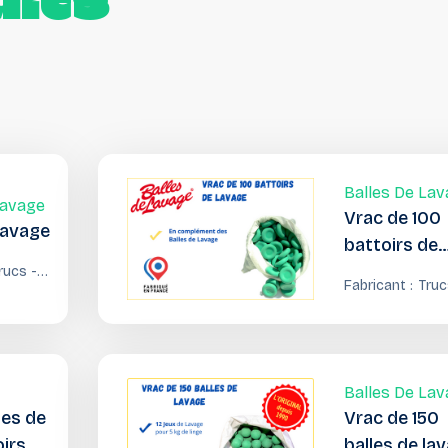
its
Balles De La
Lavage
Vrac de 100
lavage
battoirs de
lavage
rucs -
Fabricant :
Truc
rouvailles
Trou
Balles De La
les de
Vrac de 150
oirs de
balles de la