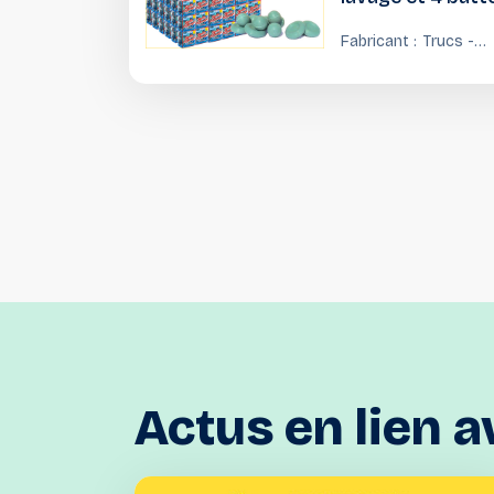
lavage sous blis
Fabricant :
Trucs -
Trouvaille
Actus
en
lien
a