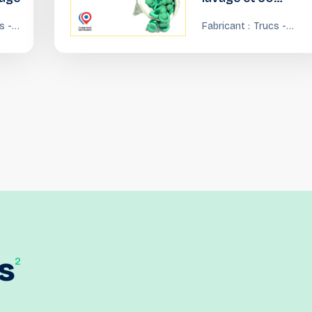
battoirs de lavage
s -
Fabricant :
Trucs -
vailles
Trouvailles
s
2