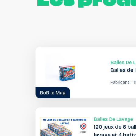
Les
produ
Balles De 
Balles de 
Fabricant :
T
T
BoB le Mag
Balles De Lavage
120 jeux de 6 bal
lavage et 4 batt