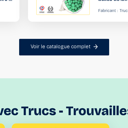
ter
Fabricant :
Truc
s
Trou
Voir le catalogue complet
vec
Trucs
-
Trouvaille