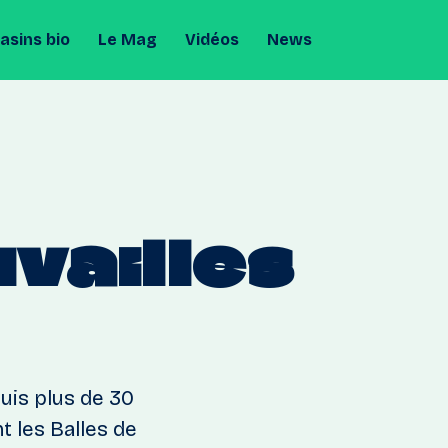
sins bio
Le Mag
Vidéos
News
vailles
uis plus de 30
 les Balles de