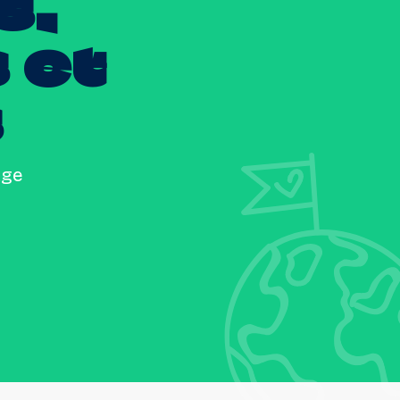
s,
s
et
s
age