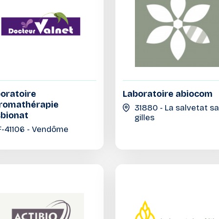
oratoire
Laboratoire abiocom
romathérapie
31880 - La salvetat sa
bionat
gilles
F-41106 - Vendôme