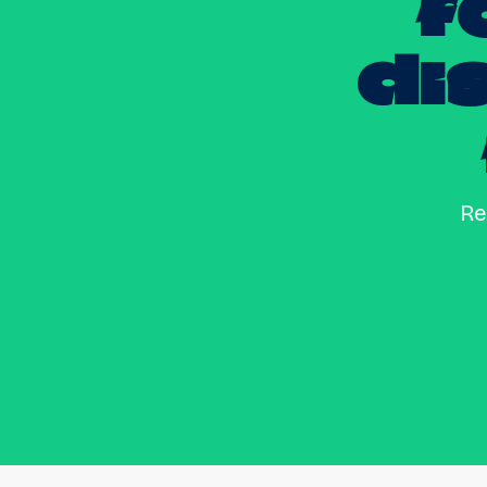
f
di
Re