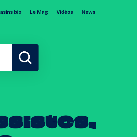
sins bio
Le Mag
Vidéos
News
ssistes,