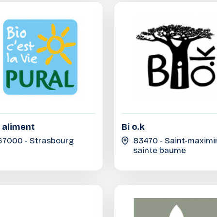
 aliment
Bi o.k
67000 - Strasbourg
83470 - Saint-maximin
sainte baume