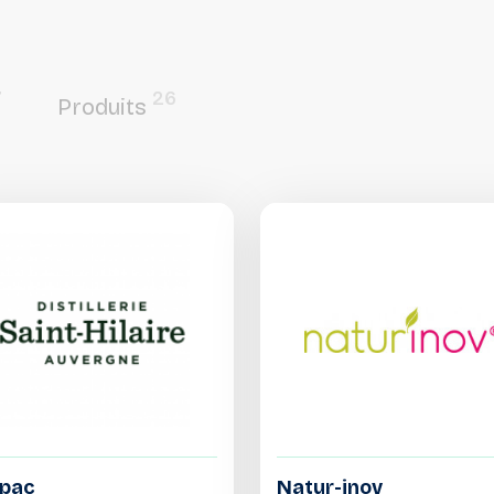
7
26
Produits
lpac
Natur-inov