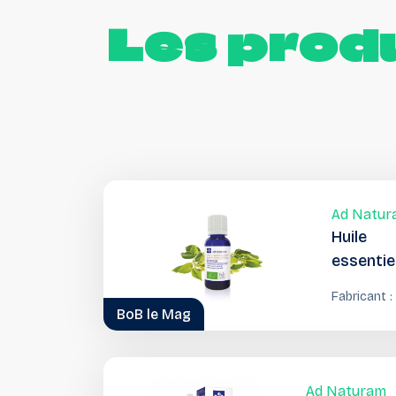
Les
produ
Ad Natur
Huile
essentie
ravintsa
Fabricant :
BoB le Mag
Ad Naturam