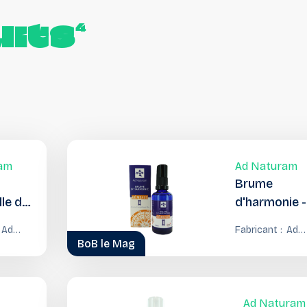
its
4
am
Ad Naturam
Brume
lle de
d'harmonie -
ra
gémeaux
Ad
Fabricant :
Ad
BoB le Mag
Naturam
Nat
Ad Naturam