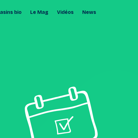
sins bio
Le Mag
Vidéos
News