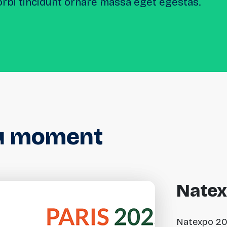
orbi tincidunt ornare massa eget egestas.
u
moment
Nate
Natexpo 202