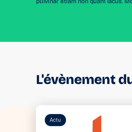
pulvinar etiam non quam lacus. M
L'évènement
d
Actu