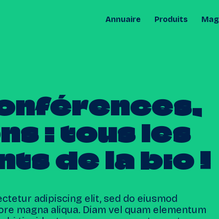
Annuaire
Produits
Maga
onférences,
ons
:
tous
les
nts
de
la
bio
!
ctetur adipiscing elit, sed do eiusmod
olore magna aliqua. Diam vel quam elementum