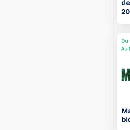
de
20
Du
Au
Ma
bi