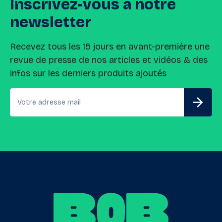
Inscrivez-vous
à
notre
newsletter
Recevez tous les 15 jours en avant-première une
revue de presse de nos articles et vidéos & des
infos sur les derniers produits ajoutés