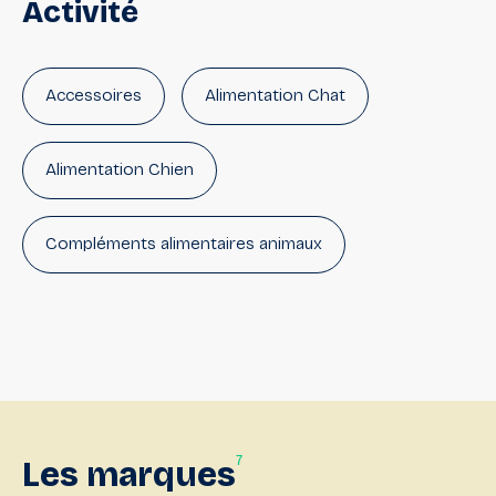
Activité
Accessoires
Alimentation Chat
Alimentation Chien
Compléments alimentaires animaux
Hygiène, soin
Tiques & Puces
Antiparasitaires chiens
7
Les
Antiparasitaires chats
marques