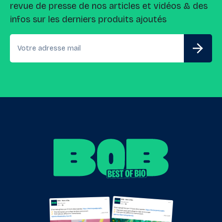
revue de presse de nos articles et vidéos & des
infos sur les derniers produits ajoutés