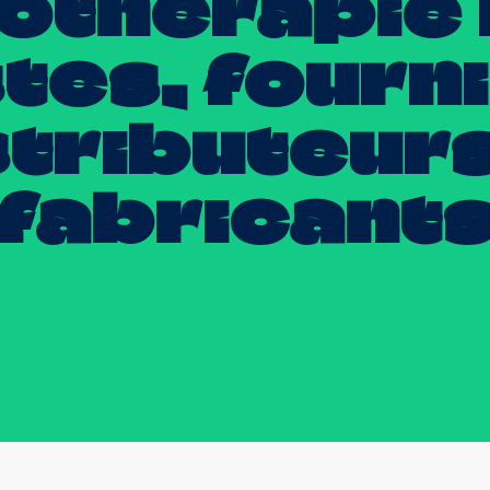
gothérapie
tes,
fourn
stributeur
fabricant