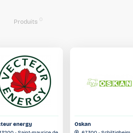
0
Produits
teur energy
Oskan
43200 - Saint-maurice de
67300 - Schiltigheim