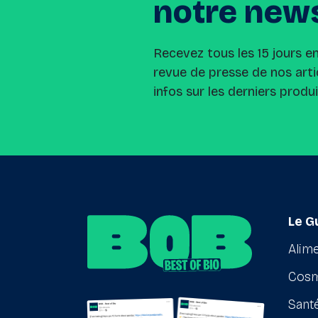
notre
news
Recevez tous les 15 jours e
revue de presse de nos arti
infos sur les derniers produ
Le G
Alime
Cosm
Santé