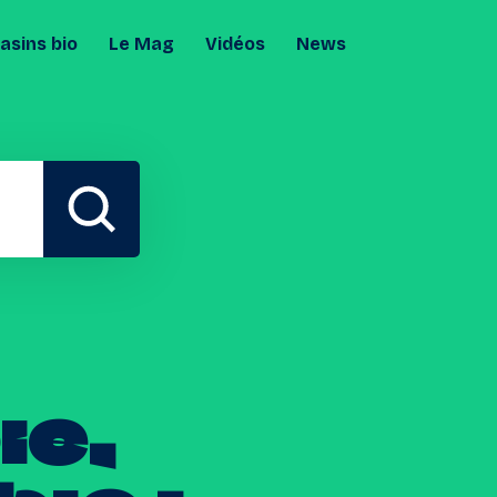
sins bio
Le Mag
Vidéos
News
ie,