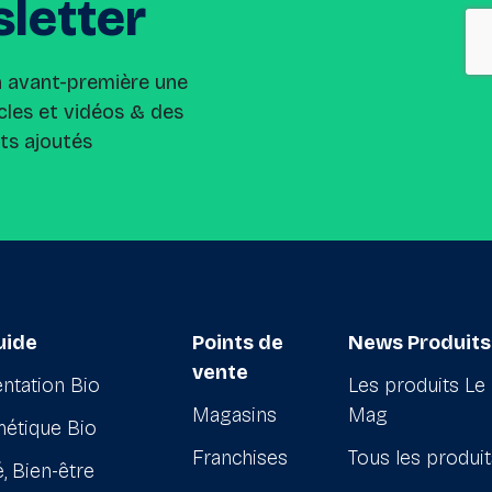
letter
n avant-première une
cles et vidéos & des
its ajoutés
uide
Points de
News Produits
vente
ntation Bio
Les produits Le
Magasins
Mag
étique Bio
Franchises
Tous les produi
, Bien-être