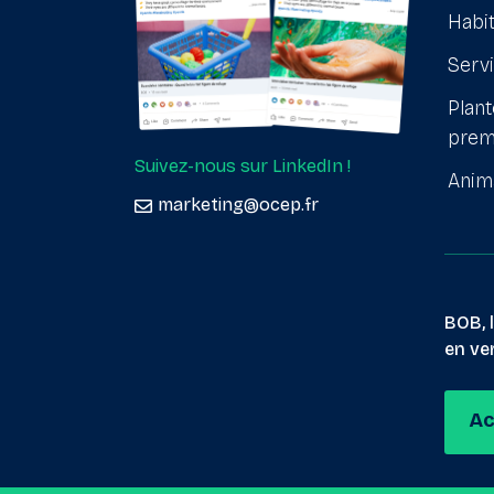
Habit
Serv
Plant
prem
Suivez-nous sur LinkedIn !
Anim
marketing@ocep.fr
BOB, 
en ver
Ac