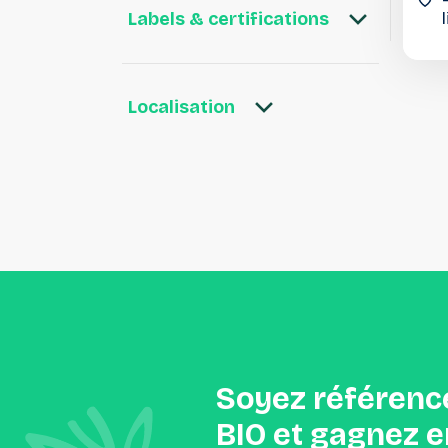
Labels & certifications
Localisation
Soyez
référenc
BIO
et
gagnez
e