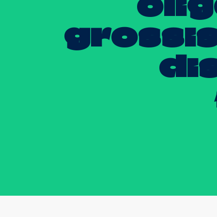
oli
grossis
di