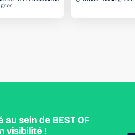
lignon
é
au
sein
de
BEST
OF
n
visibilité
!