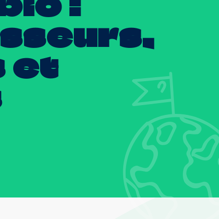
bio
:
isseurs,
s
et
s