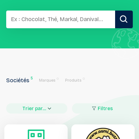
5
0
0
Sociétés
Marques
Produits
Trier par...
Filtres