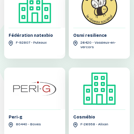
Fédération natexbio
Osmi resilience
F-92807 - Puteaux
26420 - Vassieux-en-
vercors
Peri-g
Cosmébio
80440 - Boves
F-26958 - Alixan