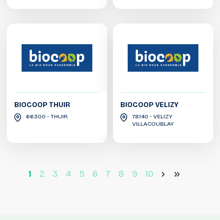
BIOCOOP THUIR
BIOCOOP VELIZY
66300 - THUIR
78140 - VELIZY
VILLACOUBLAY
1
2
3
4
5
6
7
8
9
10
>
>>