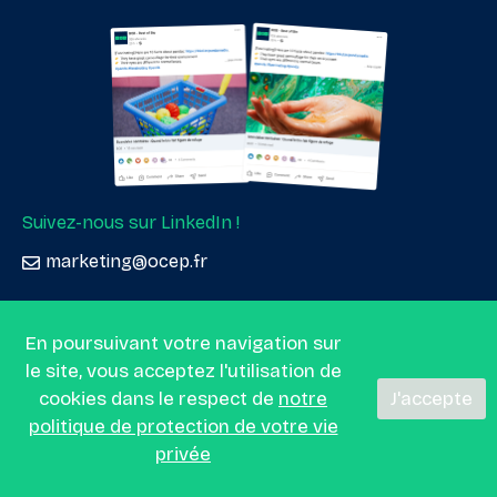
Suivez-nous sur LinkedIn !
marketing@ocep.fr
En poursuivant votre navigation sur
Le Guide
le site, vous acceptez l'utilisation de
Alimentation Bio
cookies dans le respect de
notre
J'accepte
politique de protection de votre vie
Cosmétique Bio
privée
Santé, Bien-être