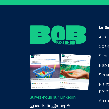
Le G
Alime
Cosm
Santé
Habit
Serv
Plant
prem
Suivez-nous sur LinkedIn !
Anim
marketing@ocep.fr