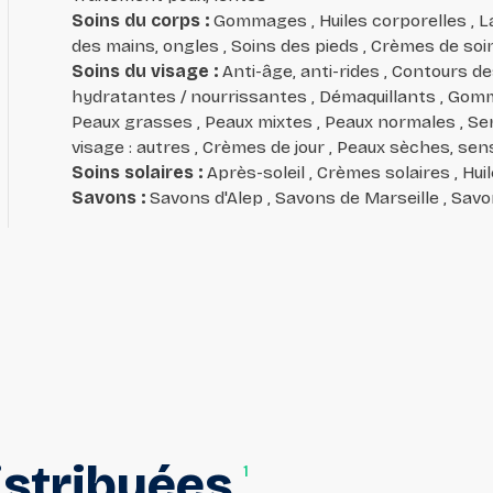
Soins du corps
:
Gommages , Huiles corporelles , Lai
des mains, ongles , Soins des pieds , Crèmes de soi
Soins du visage
:
Anti-âge, anti-rides , Contours d
hydratantes / nourrissantes , Démaquillants , Gomm
Peaux grasses , Peaux mixtes , Peaux normales , Seru
visage : autres , Crèmes de jour , Peaux sèches, sen
Soins solaires
:
Après-soleil , Crèmes solaires , Hui
Savons
:
Savons d'Alep , Savons de Marseille , Savo
istribuées
1