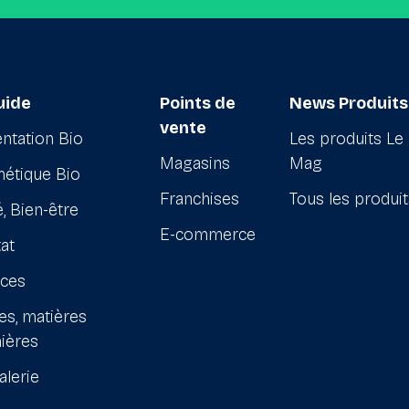
uide
Points de
News Produits
vente
ntation Bio
Les produits Le
Magasins
Mag
étique Bio
Franchises
Tous les produi
, Bien-être
E-commerce
at
ices
es, matières
ières
alerie