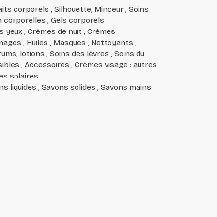
ts corporels , Silhouette, Minceur , Soins
n corporelles , Gels corporels
es yeux , Crèmes de nuit , Crèmes
ages , Huiles , Masques , Nettoyants ,
ms, lotions , Soins des lèvres , Soins du
sibles , Accessoires , Crèmes visage : autres
les solaires
ns liquides , Savons solides , Savons mains