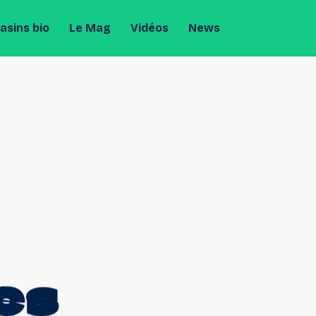
sins bio
Le Mag
Vidéos
News
es