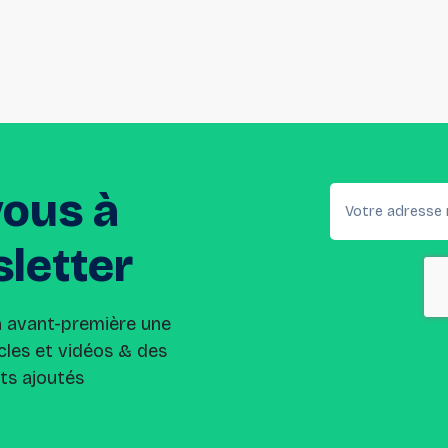
vous
à
letter
n avant-première une
cles et vidéos & des
its ajoutés