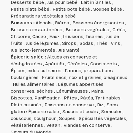
Desserts bébé , Jus pour bébé , Lait infantiles ,
Petits plats bébé , Petits pots bébé , Soupes bébé ,
Préparations végétales bébé
Boissons
:
Alcools , Bières , Boissons énergisantes ,
Boissons instantanées , Boissons végétales , Cafés,
Chicorée, Cacao , Eaux , Infusions, Tisanes , Jus de
fruits , Jus de légumes , Sirops , Sodas , Thés , Vins ,
Jus lacto-fermentés , Jus Santé
Épicerie salée
:
Algues en conserve et
déshydratées , Apéritifs , Céréales , Condiments ,
Épices, aides culinaires , Farines, préparations
boulangères , Fruits secs, noix et graines, oléagineux
, Huiles alimentaires , Légumes appertisés,
conserves, séchés , Légumineuses , Pains,
Biscottes, Panification , Pâtes , Pâtés, Tartinables ,
Plats cuisinés , Poissons en conserve , Riz , Sans
gluten : Épicerie salée , Sauces et coulis , Semoules,
couscous, boulghour , Soupes , Spécialités végétales,
végétariennes , Vegan , Viandes en conserve ,
Saveurs du Monde