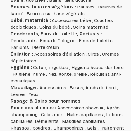
Bains, douches
:
Bains , Gels douche
Baumes, beurres végétaux
:
Baumes , Beurres de
karité , Beurres sur base végétale
Bébé, maternité
:
Accessoires bébé , Couches
écologiques , Soins du bébé , Soins maternité
Déodorants, Eaux de toilette, Parfums
:
Déodorants , Eaux de Cologne , Eaux de toilette ,
Parfums , Pierre d'Alun
Épilation
:
Accessoires d'épilation , Cires , Crèmes
dépilatoires
Hygiène
:
Coton, lingettes , Hygiène bucco-dentaire
, Hygiène intime , Nez, gorge, oreille , Répulsifs anti-
moustiques
Maquillage
:
Accessoires , Bases, fonds de teint ,
Lèvres , Yeux
Rasage & Soins pour hommes
Soins des cheveux
:
Accessoires cheveux , Après-
shampooing , Coloration , Huiles capillaires , Lotions
capillaires, Démêlants , Masques capillaires ,
Rhassoul, poudres , Shampooings , Gels , Traitement