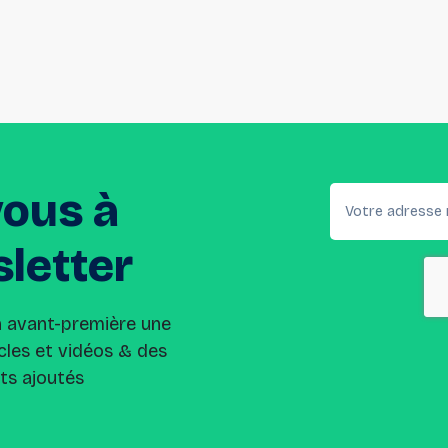
vous
à
letter
n avant-première une
cles et vidéos & des
its ajoutés