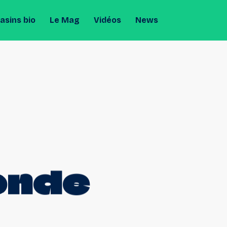
sins bio
Le Mag
Vidéos
News
onde