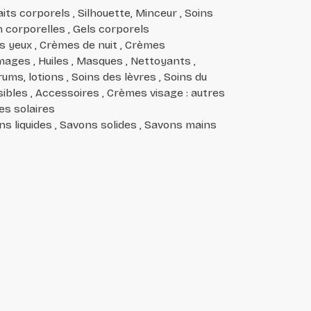
ts corporels , Silhouette, Minceur , Soins
n corporelles , Gels corporels
es yeux , Crèmes de nuit , Crèmes
ages , Huiles , Masques , Nettoyants ,
ms, lotions , Soins des lèvres , Soins du
sibles , Accessoires , Crèmes visage : autres
les solaires
ns liquides , Savons solides , Savons mains