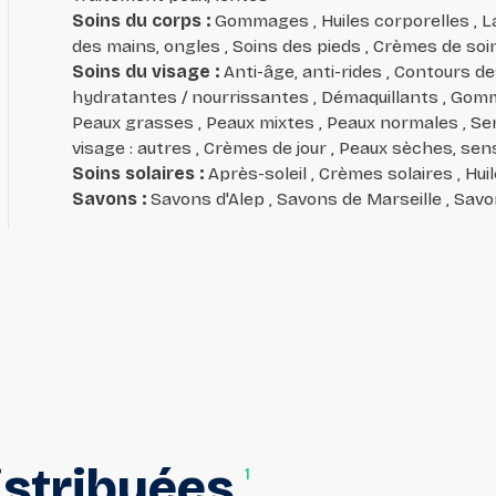
Soins du corps
:
Gommages , Huiles corporelles , Lai
des mains, ongles , Soins des pieds , Crèmes de soi
Soins du visage
:
Anti-âge, anti-rides , Contours d
hydratantes / nourrissantes , Démaquillants , Gomm
Peaux grasses , Peaux mixtes , Peaux normales , Seru
visage : autres , Crèmes de jour , Peaux sèches, sen
Soins solaires
:
Après-soleil , Crèmes solaires , Hui
Savons
:
Savons d'Alep , Savons de Marseille , Savo
istribuées
1