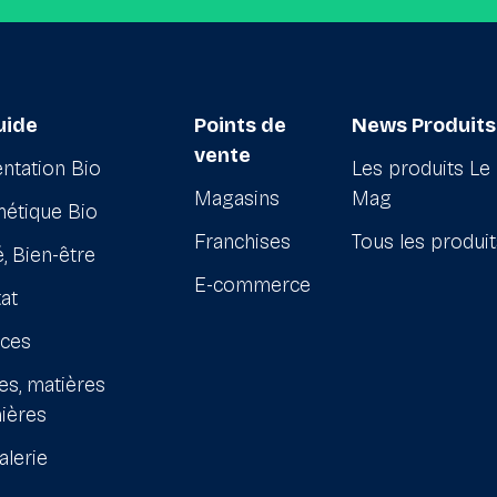
uide
Points de
News Produits
vente
ntation Bio
Les produits Le
Magasins
Mag
étique Bio
Franchises
Tous les produi
, Bien-être
E-commerce
at
ices
es, matières
ières
alerie