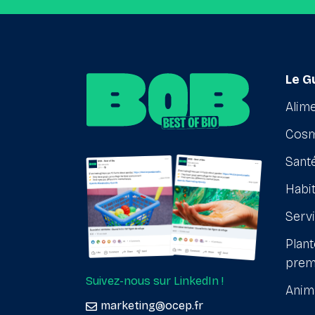
Le G
Alime
Cosm
Santé
Habit
Serv
Plant
prem
Suivez-nous sur LinkedIn !
Anim
marketing@ocep.fr