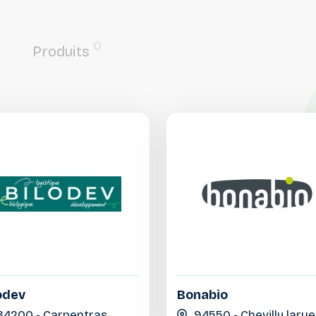
0
Produits
odev
Bonabio
84200 - Carpentras
94550 - Chevilly larue