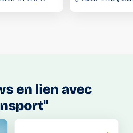
ws
en
lien
avec
ansport"