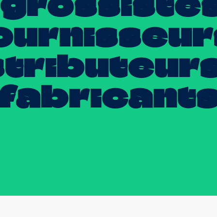
grossistes
ournisseur
stributeur
fabricant