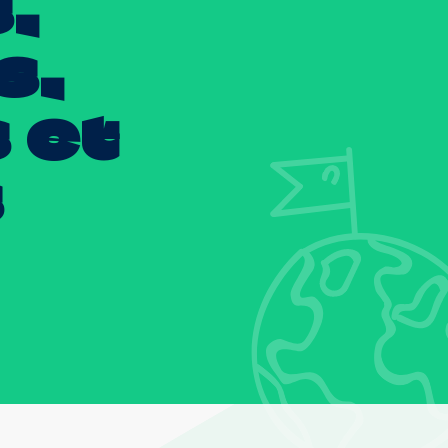
,
s,
s
et
s