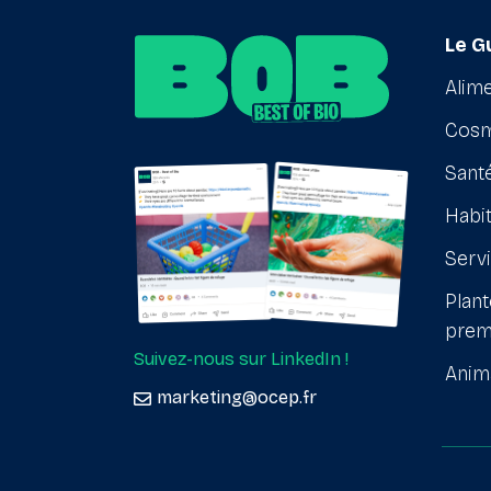
Le G
Alime
Cosm
Santé
Habit
Serv
Plant
prem
Suivez-nous sur LinkedIn !
Anim
marketing@ocep.fr