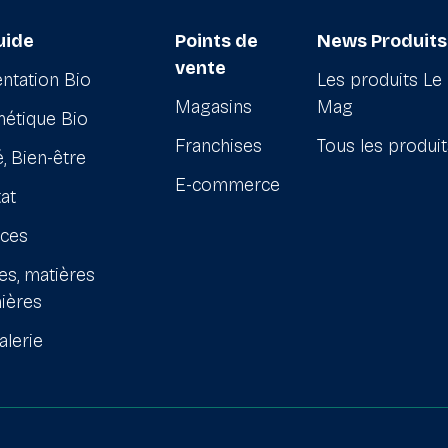
uide
Points de
News Produits
vente
ntation Bio
Les produits Le
Magasins
Mag
étique Bio
Franchises
Tous les produi
, Bien-être
E-commerce
at
ices
es, matières
ières
alerie