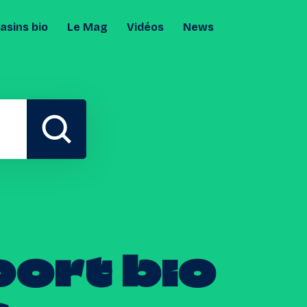
sins bio
Le Mag
Vidéos
News
port
bio