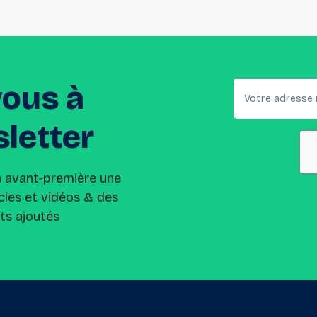
vous
à
letter
n avant-première une
cles et vidéos & des
its ajoutés