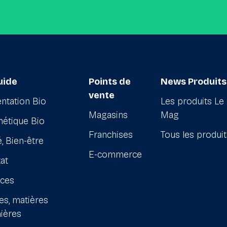
uide
Points de
News Produits
vente
ntation Bio
Les produits Le
Magasins
Mag
étique Bio
Franchises
Tous les produi
, Bien-être
E-commerce
at
ices
es, matières
ières