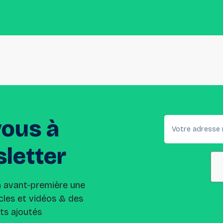
vous
à
letter
n avant-première une
cles et vidéos & des
its ajoutés