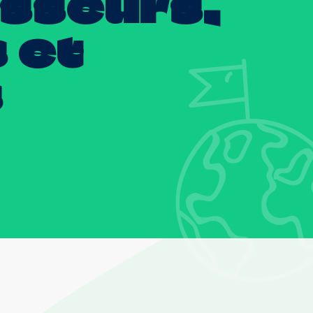
isseurs,
s
et
s