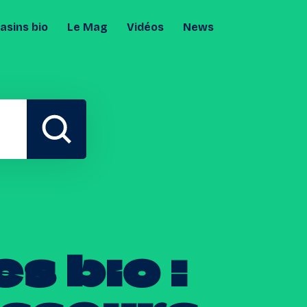
sins bio
Le Mag
Vidéos
News
es
bio
: