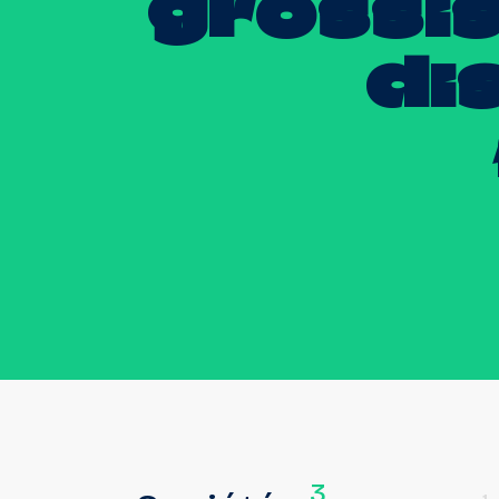
grossis
di
3