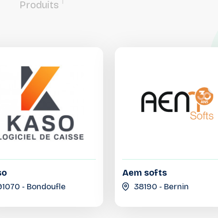
1
Produits
so
Aem softs
91070 - Bondoufle
38190 - Bernin