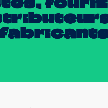
tes,
fourn
stributeur
fabricant