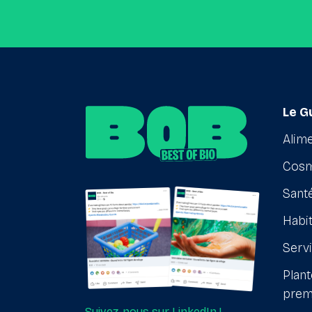
Le G
Alime
Cosm
Santé
Habit
Serv
Plant
prem
Suivez-nous sur LinkedIn !