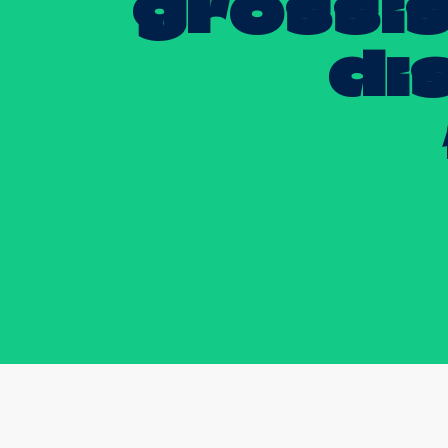
grossis
di