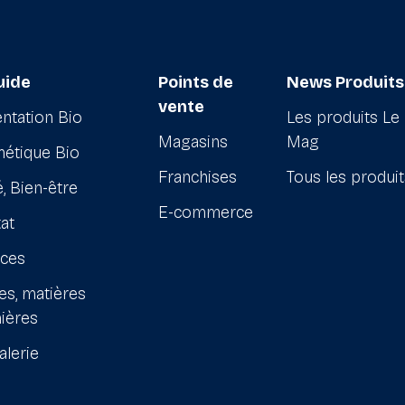
uide
Points de
News Produits
vente
ntation Bio
Les produits Le
Magasins
Mag
étique Bio
Franchises
Tous les produi
, Bien-être
E-commerce
at
ices
es, matières
ières
alerie