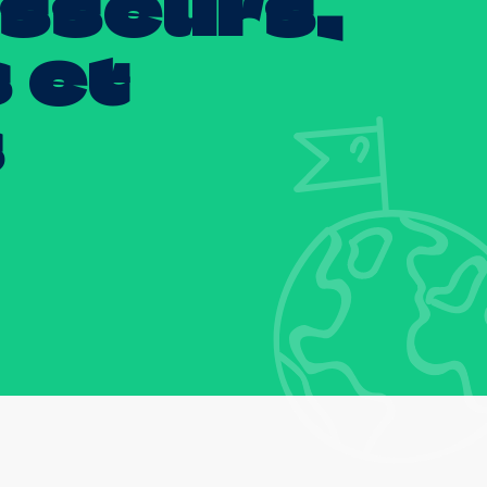
isseurs,
s
et
s