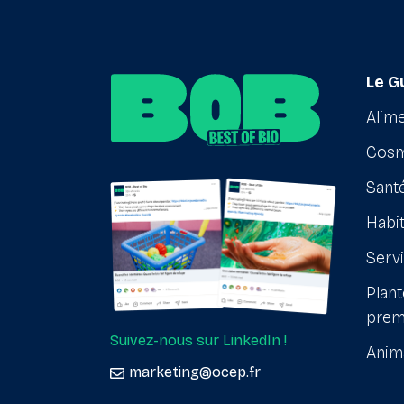
Le G
Alime
Cosm
Santé
Habit
Serv
Plant
prem
Suivez-nous sur LinkedIn !
Anim
marketing@ocep.fr