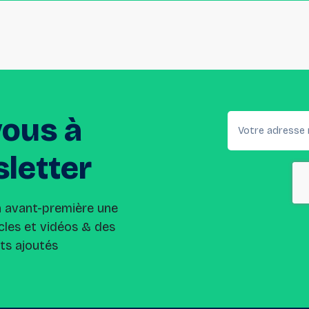
vous
à
letter
n avant-première une
cles et vidéos & des
its ajoutés