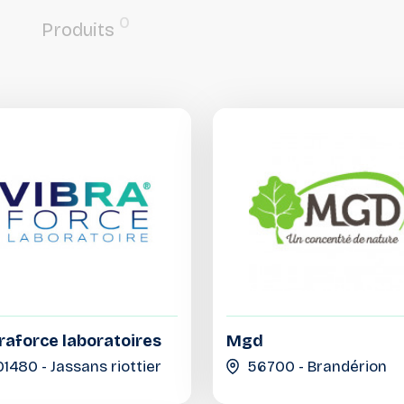
0
Produits
raforce laboratoires
Mgd
01480 - Jassans riottier
56700 - Brandérion