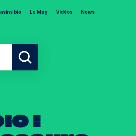
sins bio
Le Mag
Vidéos
News
bio
: