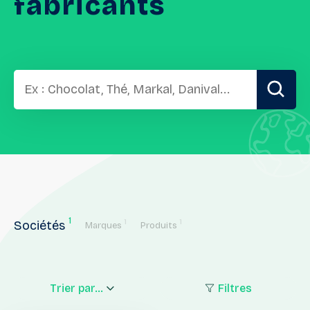
fabricants
1
1
1
Sociétés
Marques
Produits
Trier par...
Filtres