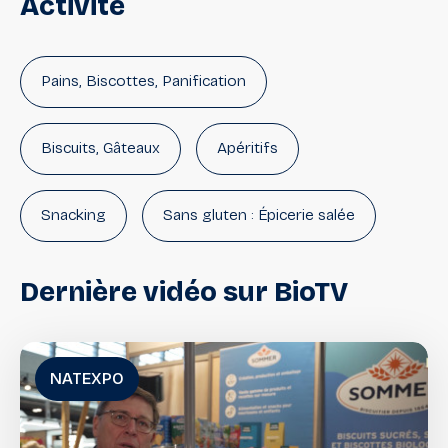
Activité
Pains, Biscottes, Panification
Biscuits, Gâteaux
Apéritifs
Snacking
Sans gluten : Épicerie salée
Dernière
vidéo
sur
BioTV
NATEXPO