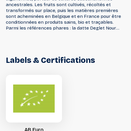
ancestrales. Les fruits sont cultivés, récoltés et
transformés sur place, puis les matières premières
sont acheminées en Belgique et en France pour être
conditionnées en produits sains, bio et traçables.
Parmi les références phares : la datte Deglet Nour
charnue et authentique, des vinaigres balsamiques de
dattes pensés pour la cuisine et la transformation, et
une huile d’olive du Sahara, douce et subtile, issue d’une
variété endémique et d’une culture oasienne encore
méconnue.
Labels
&
Certifications
AB
Euro