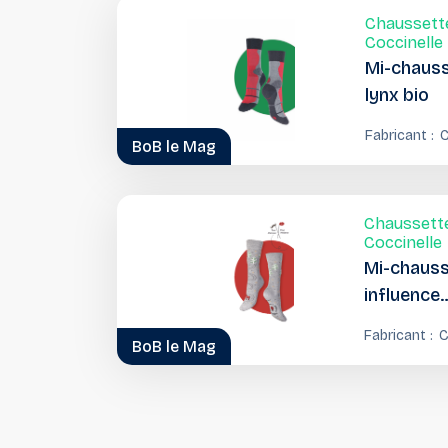
Chaussett
Coccinelle
Mi-chaus
lynx bio
Fabricant :
C
BoB le Mag
Chaussett
Coccinelle
Mi-chaus
influence
nordique
Fabricant :
C
BoB le Mag