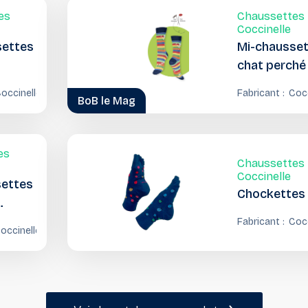
es
Chaussettes
Coccinelle
settes
Mi-chausse
chat perché
occinelle
Fabricant :
Cocc
BoB le Mag
es
Chaussettes
Coccinelle
settes
Chockettes
Fabricant :
Cocc
occinelle