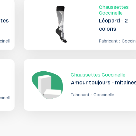
Chaussettes
Coccinelle
ttes
Léopard - 2
coloris
inelle
Fabricant :
Coccin
Chaussettes Coccinelle
Amour toujours - mitaine
Fabricant :
Coccinelle
inelle