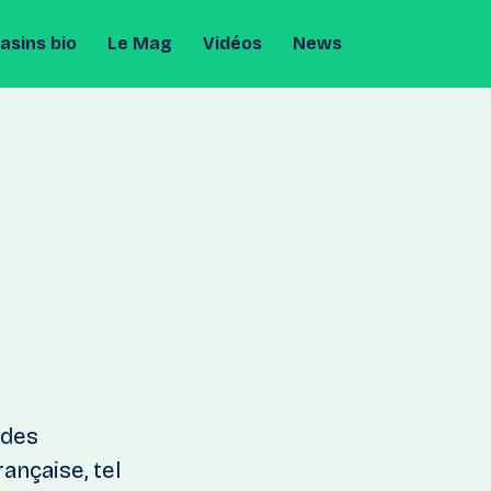
sins bio
Le Mag
Vidéos
News
 des
ançaise, tel