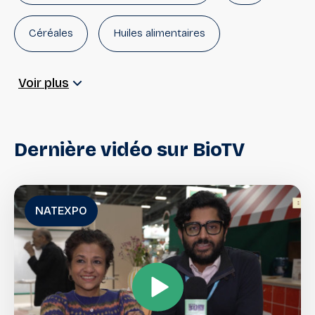
Céréales
Huiles alimentaires
Épices, aides culinaires
Condiments
Voir plus
Farines, préparations boulangères
Dernière
vidéo
sur
BioTV
Fruits secs
Superfood
NATEXPO
Sucres, Édulcorants, Alternatives