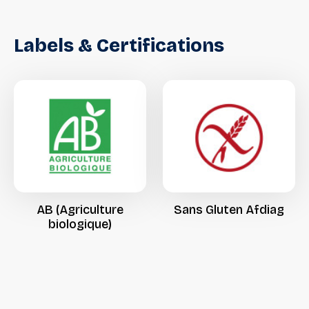
d’innovation et de dynamisation de l’offre boisson.
Labels
&
Certifications
AB
(Agriculture
Sans
Gluten
Afdiag
biologique)