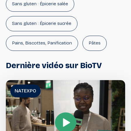
Sans gluten : Épicerie salée
Sans gluten : Épicerie sucrée
Pains, Biscottes, Panification
Pâtes
Biscuits, Gâteaux
Dernière
vidéo
sur
BioTV
Barres céréalières, barres
Apéritifs
NATEXPO