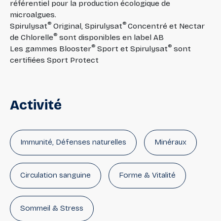
référentiel pour la production écologique de
microalgues.
®
®
Spirulysat
Original, Spirulysat
Concentré et Nectar
®
de Chlorelle
sont disponibles en label AB
®
®
Les gammes Blooster
Sport et Spirulysat
sont
certifiées Sport Protect
Activité
Immunité, Défenses naturelles
Minéraux
Circulation sanguine
Forme & Vitalité
Sommeil & Stress