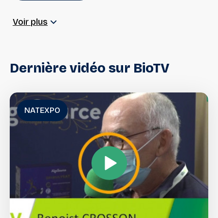
Mémoire, Concentration
Voir plus
Digestion & Transit
Produits sans sel
Dernière
vidéo
sur
BioTV
Superfood
Algues, micro-algues
NATEXPO
Compléments alimentaires