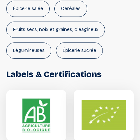
Épicerie salée
Céréales
Fruits secs, noix et graines, oléagineux
Légumineuses
Épicerie sucrée
Fruits secs
Miels
Labels
&
Certifications
Sucres, Édulcorants, Alternatives
Superfood
Superfruits