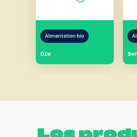
Alimentation bio
Al
Oze
Se
Les
produ