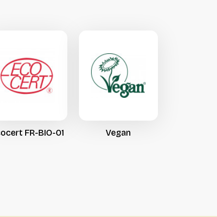
une offre qui n’avait
quasiment pas bougé depuis
près de 15 ans, tout en
restant fidèle à l’ADN végétal
de la maison.
cocert
FR-BIO-01
Vegan