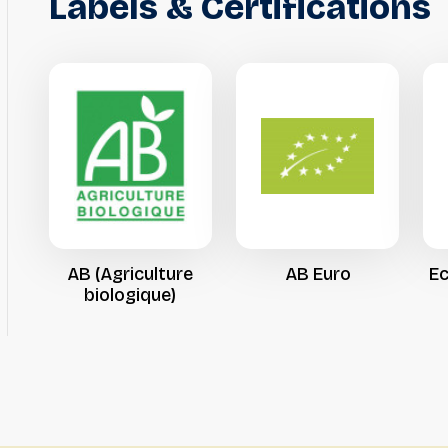
Labels
&
Certifications
AB
(Agriculture
AB
Euro
E
biologique)