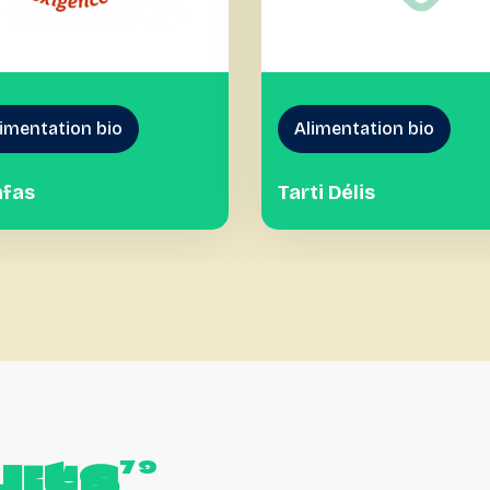
imentation bio
Alimentation bio
nfas
Tarti Délis
its
79