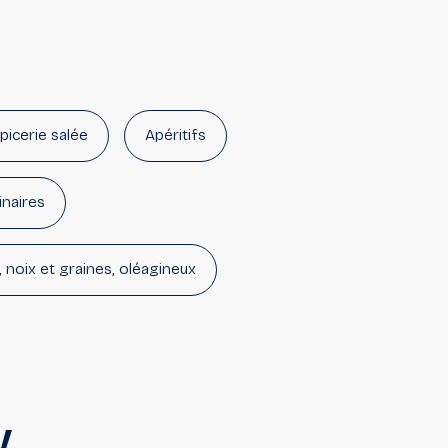
picerie salée
Apéritifs
inaires
, noix et graines, oléagineux
erves, séchés
Légumineuses
s et coulis
V