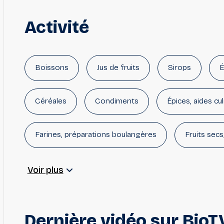
Activité
Boissons
Jus de fruits
Sirops
É
Céréales
Condiments
Épices, aides cul
Farines, préparations boulangères
Fruits secs
Huiles alimentaires
Légumes appertisés, cons
Voir plus
Pains, Biscottes, Panification
Riz
Sauce
Dernière
vidéo
sur
BioT