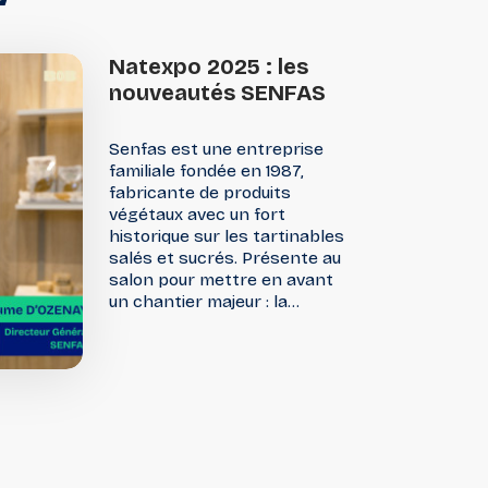
ée
Céréales petit-déjeuner
Natexpo
2025
:
les
nouveautés
SENFAS
Préparation de fruits
Senfas est une entreprise
ernatives
Frais
familiale fondée en 1987,
fabricante de produits
végétaux avec un fort
historique sur les tartinables
 et desserts
Superfood
salés et sucrés. Présente au
salon pour mettre en avant
un chantier majeur : la
rénovation complète de sa
gamme emblématique de
pâtés végétaux, pilier de la
marque. Recettes
retravaillées en profondeur et
nouveaux packagings : un
double changement
stratégique pour moderniser