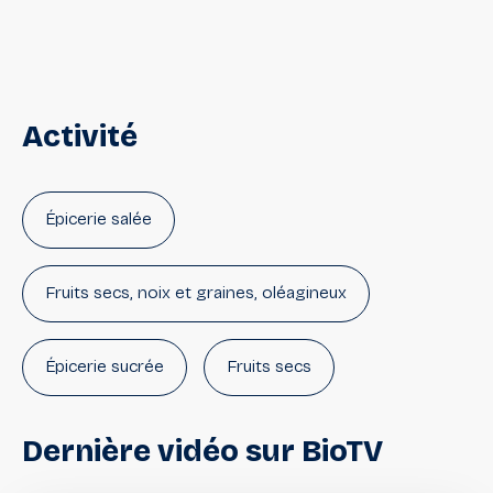
Activité
Épicerie salée
Fruits secs, noix et graines, oléagineux
Épicerie sucrée
Fruits secs
Purées de fruits secs
Frais
Dernière
vidéo
sur
BioTV