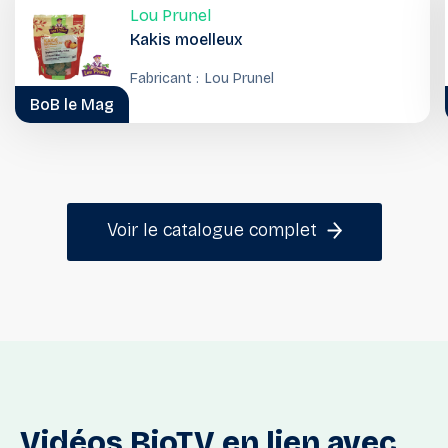
Lou Prunel
Kakis moelleux
Fabricant :
Lou Prunel
BoB le Mag
Voir le catalogue complet
Vidéos
BioTV
en
lien
avec