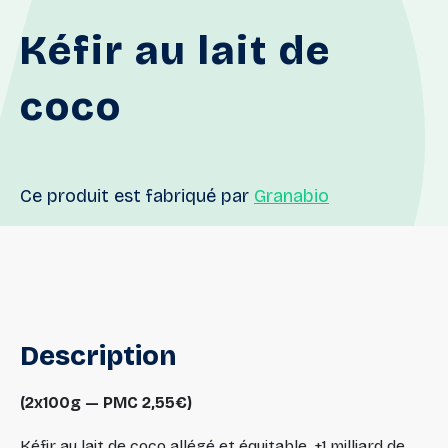
Kéfir
au
lait
de
coco
Ce produit est fabriqué par
Granabio
Description
(2x100g — PMC 2,55€)
Kéfir au lait de coco allégé et équitable, +1 milliard de