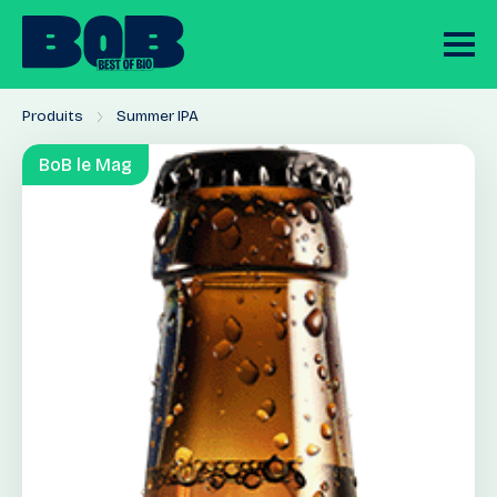
Produits
Summer IPA
BoB le Mag