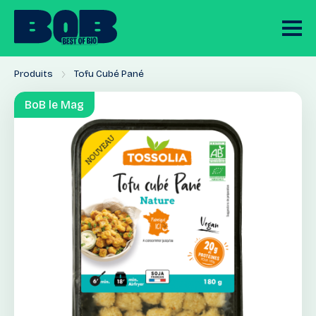
Produits
Tofu Cubé Pané
BoB le Mag