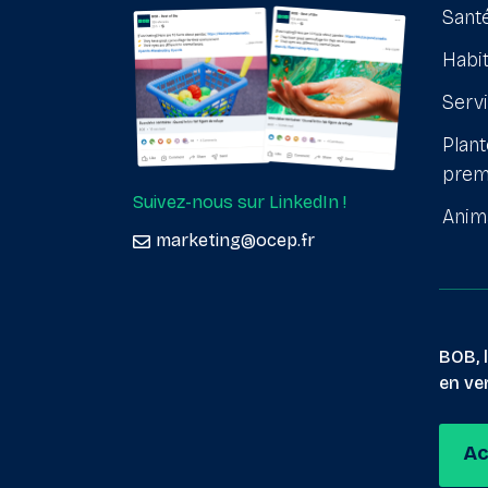
Santé
Habit
Serv
Plant
prem
Suivez-nous sur LinkedIn !
Anim
marketing@ocep.fr
BOB, 
en ver
Ac