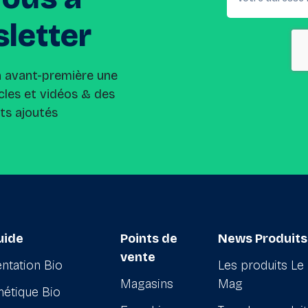
letter
n avant-première une
cles et vidéos & des
its ajoutés
uide
Points de
News Produits
vente
ntation Bio
Les produits Le
Magasins
Mag
étique Bio