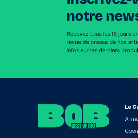
notre
news
Recevez tous les 15 jours e
revue de presse de nos arti
infos sur les derniers produ
Le G
Alime
Cosm