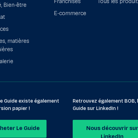
Franchises
Tous les produi
, Bien-être
E-commerce
at
ices
es, matières
ières
alerie
le Guide existe également
Retrouvez également BOB, 
sion papier !
Guide sur LinkedIn !
heter Le Guide
Nous découvrir su
LinkedIn