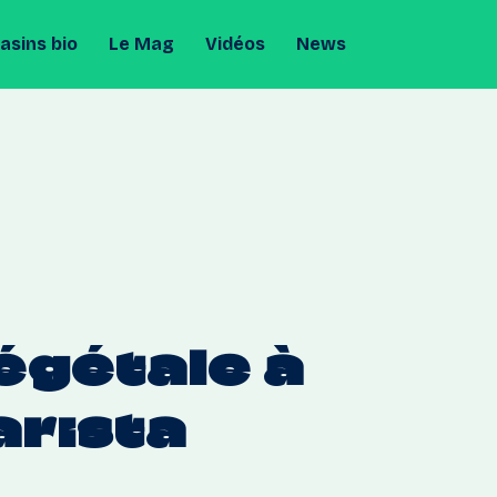
sins bio
Le Mag
Vidéos
News
égétale
à
arista