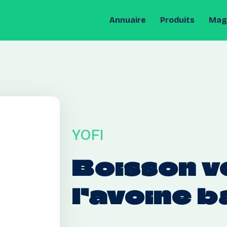
Annuaire
Produits
Maga
YOFI
Boisson
v
l’avoine
b