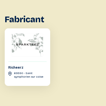
Fabricant
Richeerz
69590 - Saint
symphorien sur coise