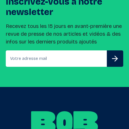
Inscrivez-vous
à
notre
newsletter
Recevez tous les 15 jours en avant-première une
revue de presse de nos articles et vidéos & des
infos sur les derniers produits ajoutés