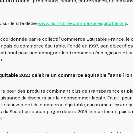
out en France
: promotions, débats, conférences, animations, d
sur le site dédié
www.quinzaine-commerce-equitable.org
.
oordonnée par le collectif Commerce Équitable France, le co
nçais du commerce équitable. Fondé en 1997, son objectif 
ernational pour accompagner les transitions écologiques et 
n.
itable 2023 célèbre un commerce équitable “sans frontièr
pour des produits combinant plus de transparence et plus
uissance du discours sur le « consommer local ». Faut-il pour
ur le mouvement du commerce équitable, qui promeut historiqu
 du Sud et qui accompagne depuis 2015 la montée en puiss
n !