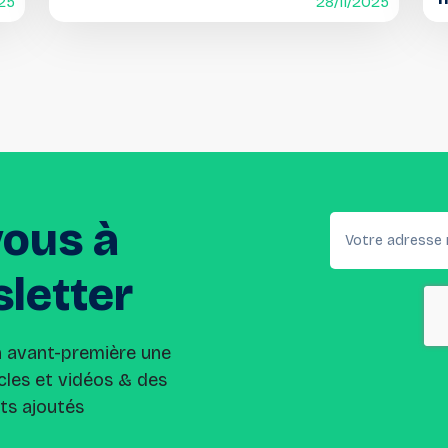
025
28/11/2025
vous
à
letter
n avant-première une
cles et vidéos & des
its ajoutés