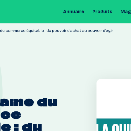
Annuaire
Produits
Maga
du commerce équitable : du pouvoir d’achat au pouvoir d’agir
aine
du
ce
le
:
du