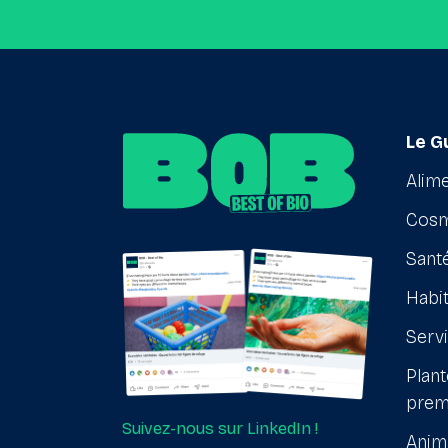
Le G
Alime
Cosm
Santé
Habit
Serv
Plant
prem
Suivez-nous sur LinkedIn !
Anim