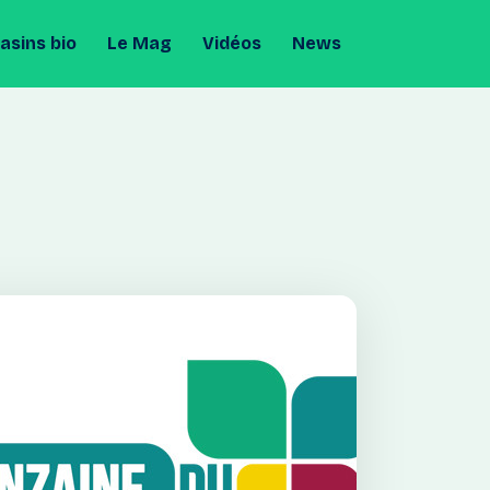
sins bio
Le Mag
Vidéos
News