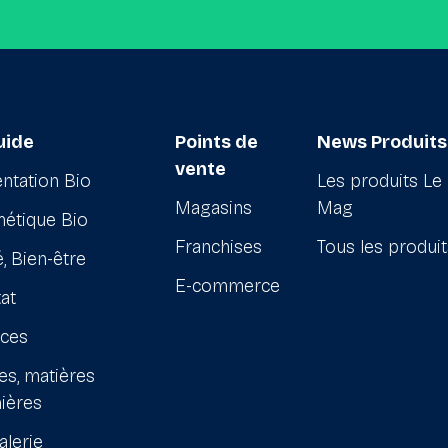
uide
Points de
News Produits
vente
ntation Bio
Les produits Le
Magasins
Mag
étique Bio
Franchises
Tous les produi
, Bien-être
E-commerce
at
ices
es, matières
ières
alerie