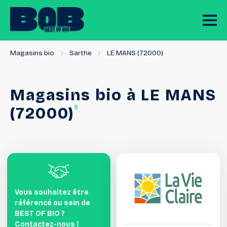
Magasins bio
Sarthe
LE MANS (72000)
Magasins
bio
à
LE
MANS
9
(72000)
Vous souhaitez être
référencé au sein de
BEST OF BIO ?
Contactez-nous !