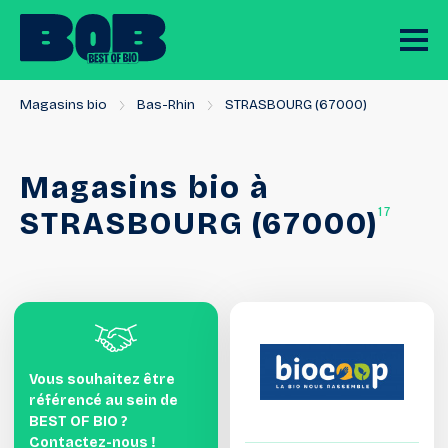
Magasins bio
Bas-Rhin
STRASBOURG (67000)
Magasins
bio
à
17
STRASBOURG
(67000)
Vous souhaitez être
référencé au sein de
BEST OF BIO ?
Contactez-nous !