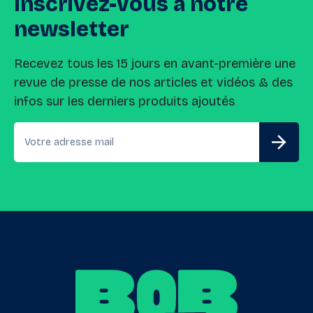
Inscrivez-vous
à
notre
newsletter
Recevez tous les 15 jours en avant-première une
revue de presse de nos articles et vidéos & des
infos sur les derniers produits ajoutés